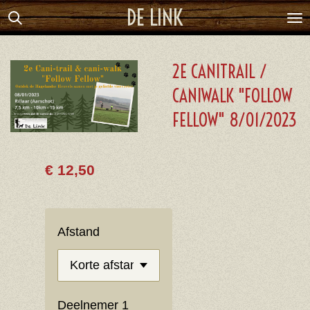
DE LINK
Ga
direct
naar
2E CANITRAIL /
de
CANIWALK "FOLLOW
hoofdinhoud
FELLOW" 8/01/2023
€ 12,50
Afstand
Deelnemer 1