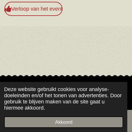
Verloop van het event
Deze website gebruikt cookies voor analyse-
© 2021 - 2026 De Link
doeleinden en/of het tonen van advertenties. Door
Powered by
JouwWeb
gebruik te blijven maken van de site gaat u
hiermee akkoord.
Akkoord
E-mailadres
Telefoonnummer
Kaart
Facebook